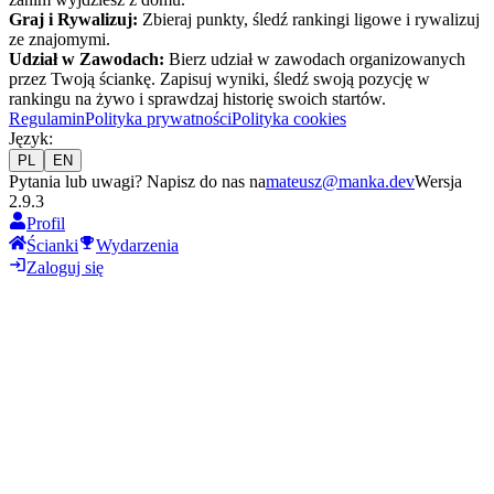
Graj i Rywalizuj:
Zbieraj punkty, śledź rankingi ligowe i rywalizuj
ze znajomymi.
Udział w Zawodach:
Bierz udział w zawodach organizowanych
przez Twoją ściankę. Zapisuj wyniki, śledź swoją pozycję w
rankingu na żywo i sprawdzaj historię swoich startów.
Regulamin
Polityka prywatności
Polityka cookies
Język
:
PL
EN
Pytania lub uwagi? Napisz do nas na
mateusz@manka.dev
Wersja
2.9.3
Profil
Ścianki
Wydarzenia
Zaloguj się