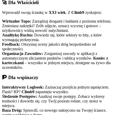
🚀 Dla Właścicieli
Wprowadź swoją ściankę w
XXI wiek
. Z
Climb9
zyskujesz:
Wirtualne Topo:
Zarządzaj drogami i baldami z poziomu telefonu.
Zmieniasz nakrętki? Zrób zdjęcie, oznacz wycenę i gotowe –
użytkownicy widzą nowość natychmiast.
Analitykę Ruchu:
Dowiedz się, które sektory to hity, a które
wymagają przkręcenia.
Feedback:
Otrzymuj oceny jakości dróg bezpośrednio od
społeczności.
Organizacja Zawodów:
Zorganizuj zawody w aplikacji z
automatycznym zliczaniem punktów i tablicą wyników.
Koniec z
karteczkami
– wszystko w jednym miejscu, dostępne na żywo dla
uczestników.
🧗 Dla wspinaczy
Interaktywny Logbook:
Zaznaczaj przejścia jednym tapnięciem.
Flash? RP?
Climb9
zapamięta wszystko.
Śledzenie Postępów:
Analizuj swoje postępy. Zobacz wykresy
trudności i dowiedz się, czy Twój poziom rośnie, czy stoisz w
miejscu.
Baza Dróg:
Sprawdź, co nowego nakręcono na Twojej ściance,
zanim wyjdziesz z domu.