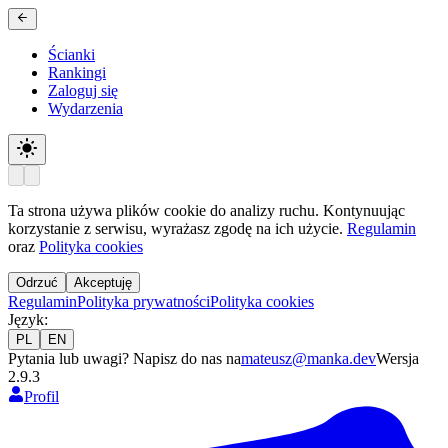
Ścianki
Rankingi
Zaloguj się
Wydarzenia
Ta strona używa plików cookie do analizy ruchu. Kontynuując
korzystanie z serwisu, wyrażasz zgodę na ich użycie.
Regulamin
oraz
Polityka cookies
Odrzuć
Akceptuję
Regulamin
Polityka prywatności
Polityka cookies
Język
:
PL
EN
Pytania lub uwagi? Napisz do nas na
mateusz@manka.dev
Wersja
2.9.3
Profil