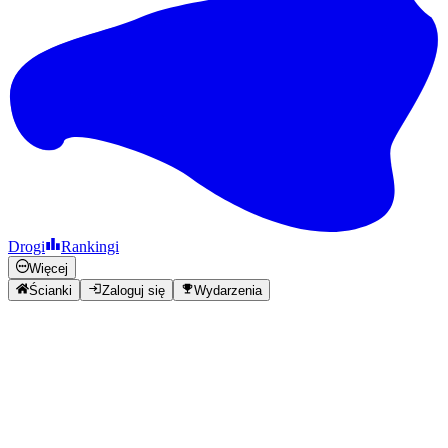
Drogi
Rankingi
Więcej
Ścianki
Zaloguj się
Wydarzenia