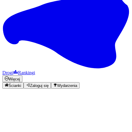
Drogi
Rankingi
Więcej
Ścianki
Zaloguj się
Wydarzenia