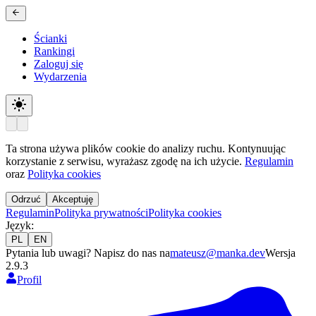
Ścianki
Rankingi
Zaloguj się
Wydarzenia
Ta strona używa plików cookie do analizy ruchu. Kontynuując
korzystanie z serwisu, wyrażasz zgodę na ich użycie.
Regulamin
oraz
Polityka cookies
Odrzuć
Akceptuję
Regulamin
Polityka prywatności
Polityka cookies
Język
:
PL
EN
Pytania lub uwagi? Napisz do nas na
mateusz@manka.dev
Wersja
2.9.3
Profil