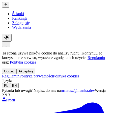
Ścianki
Rankingi
Zaloguj się
Wydarzenia
Ta strona używa plików cookie do analizy ruchu. Kontynuując
korzystanie z serwisu, wyrażasz zgodę na ich użycie.
Regulamin
oraz
Polityka cookies
Odrzuć
Akceptuję
Regulamin
Polityka prywatności
Polityka cookies
Język
:
PL
EN
Pytania lub uwagi? Napisz do nas na
mateusz@manka.dev
Wersja
2.9.3
Profil